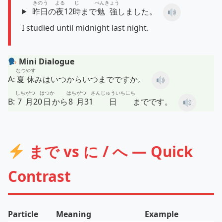
きのう
よる
じ
べんきょう
昨日
の
夜
12
時
まで
勉強
しました。
I studied until midnight last night.
Mini Dialogue
なつやす
A:
夏休
みはいつからいつまでですか。
しちがつ
はつか
はちがつ
さんじゅういちにち
B:
7月
20
日
から
8月
31
日
までです。
まで vs に / へ — Quick
Contrast
Particle
Meaning
Example