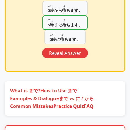
ごじ
ま
5時
から
待
ちます。
ごじ
ま
5時
まで
待
ちます。
ごじ
ま
5時
に
待
ちます。
Reveal Answer
What is まで?
How to Use まで
Examples & Dialogue
まで vs に / から
Common Mistakes
Practice Quiz
FAQ