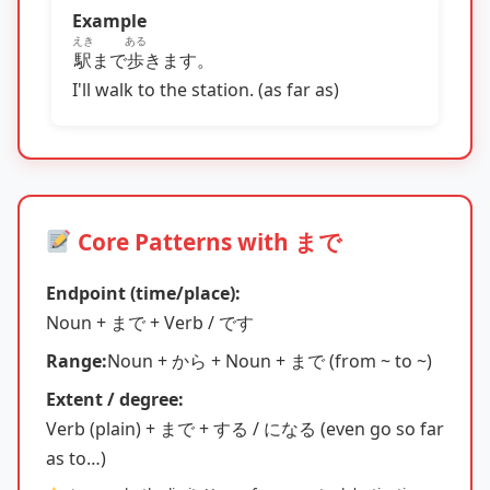
Example
えき
ある
駅
まで
歩
きます。
I'll walk to the station. (as far as)
Core Patterns with まで
Endpoint (time/place):
Noun + まで + Verb / です
Range:
Noun + から + Noun + まで (from ~ to ~)
Extent / degree:
Verb (plain) + まで + する / になる (even go so far
as to…)