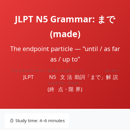
JLPT N5 Grammar: まで
(made)
The endpoint particle — “until / as far
as / up to”
ジェイエルピーティー
エヌゴ
ぶんぽう
じょし
かいせつ
JLPT
N5
文法
助詞
「まで」
解説
しゅうてん
げんかい
(
終点
・
限界
)
Study time: 4–6 minutes