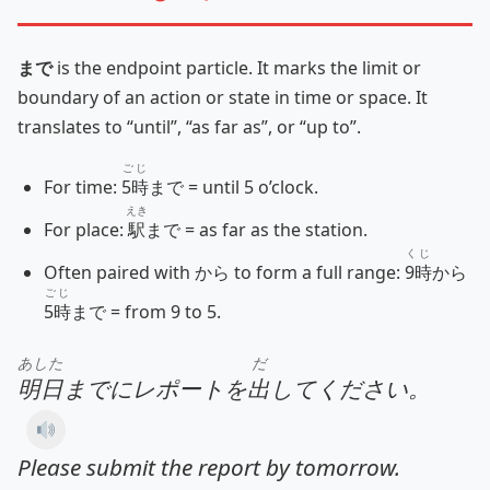
まで
is the endpoint particle. It marks the limit or
boundary of an action or state in time or space. It
translates to “until”, “as far as”, or “up to”.
ごじ
For time:
5時
まで = until 5 o’clock.
えき
For place:
駅
まで = as far as the station.
くじ
Often paired with から to form a full range:
9時
から
ごじ
5時
まで = from 9 to 5.
あした
だ
明日
までにレポートを
出
してください。
Please submit the report by tomorrow.