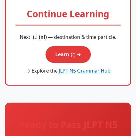
Continue Learning
Next:
に (ni)
— destination & time particle.
Learn に →
→ Explore the
JLPT N5 Grammar Hub
Ready to Pass JLPT N5