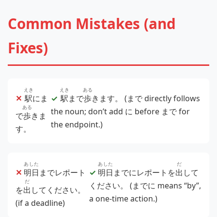
Common Mistakes (and
Fixes)
えき
えき
ある
✕
駅
にま
✓
駅
まで
歩
きます。
(まで directly follows
ある
the noun; don’t add に before まで for
で
歩
きま
the endpoint.)
す。
あした
あした
だ
✕
明日
までレポート
✓
明日
までにレポートを
出
して
だ
ください。
(までに means “by”,
を
出
してください。
a one‑time action.)
(if a deadline)