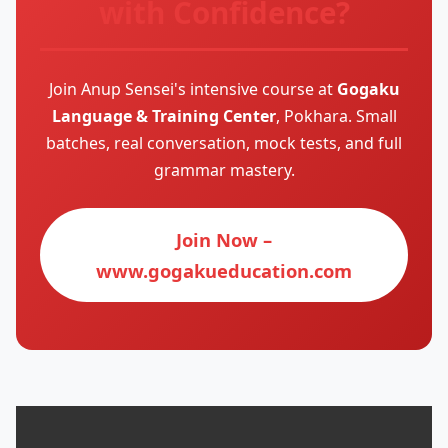
with Confidence?
Join Anup Sensei's intensive course at
Gogaku
Language & Training Center
, Pokhara. Small
batches, real conversation, mock tests, and full
grammar mastery.
Join Now –
www.gogakueducation.com