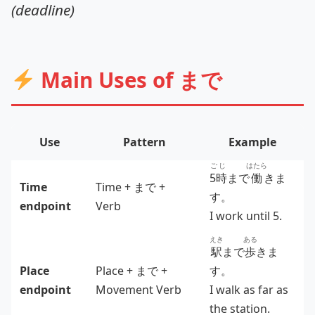
(deadline)
Main Uses of まで
Use
Pattern
Example
ごじ
はたら
5時
まで
働
きま
Time
Time + まで +
す。
endpoint
Verb
I work until 5.
えき
ある
駅
まで
歩
きま
Place
Place + まで +
す。
endpoint
Movement Verb
I walk as far as
the station.