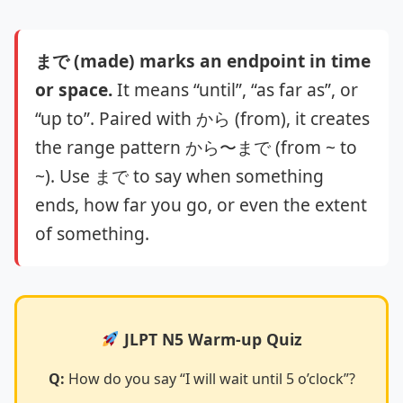
まで (made) marks an endpoint in time
or space.
It means “until”, “as far as”, or
“up to”. Paired with から (from), it creates
the range pattern から〜まで (from ~ to
~). Use まで to say when something
ends, how far you go, or even the extent
of something.
JLPT N5 Warm-up Quiz
Q:
How do you say “I will wait until 5 o’clock”?