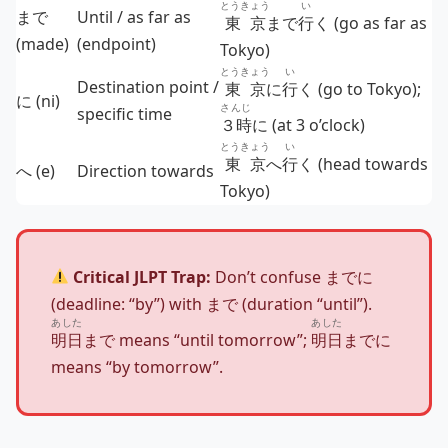
とうきょう
い
まで
Until / as far as
東京
まで
行
く (go as far as
(made)
(endpoint)
Tokyo)
とうきょう
い
Destination point /
東京
に
行
く (go to Tokyo);
に (ni)
さんじ
specific time
３時
に (at 3 o’clock)
とうきょう
い
東京
へ
行
く (head towards
へ (e)
Direction towards
Tokyo)
Critical JLPT Trap:
Don’t confuse までに
(deadline: “by”) with まで (duration “until”).
あした
あした
明日
まで means “until tomorrow”;
明日
までに
means “by tomorrow”.