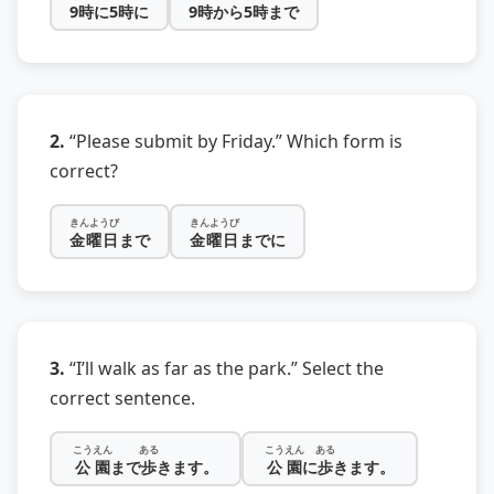
9時
に
5時
に
9時
から
5時
まで
2.
“Please submit by Friday.” Which form is
correct?
きんようび
きんようび
金曜日
まで
金曜日
までに
3.
“I’ll walk as far as the park.” Select the
correct sentence.
こうえん
ある
こうえん
ある
公園
まで
歩
きます。
公園
に
歩
きます。