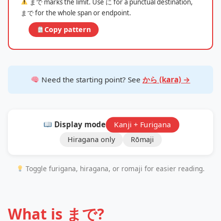
まで marks the limit. Use に for a punctual destination,
まで for the whole span or endpoint.
Copy pattern
Need the starting point? See
から (kara) →
Display mode:
Kanji + Furigana
Hiragana only
Rōmaji
Toggle furigana, hiragana, or romaji for easier reading.
What is まで?